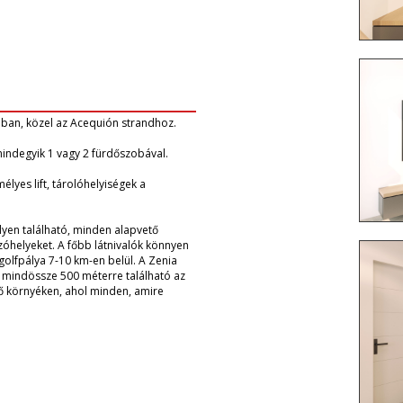
ban, közel az Acequión strandhoz.
mindegyik 1 vagy 2 fürdőszobával.
lyes lift, tárolóhelyiségek a
elyen található, minden alapvető
zóhelyeket. A főbb látnivalók könnyen
golfpálya 7-10 km-en belül. A Zenia
 mindössze 500 méterre található az
dő környéken, ahol minden, amire