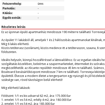
Felszereltség:
üres
Parkolás:
-
Kilátás:
-
Egyéb extrák:
-
Részletes leírás
Ez az újonnan épülő apartmanház mindössze 190 méterre található Torreviejá
Az épület 11 lakásból áll, amelyek 1 és 2 hálószobás apartmanokat kínálnak, 
Még 6 lakás elérhető.
Közös tetőterasz (szolárium), közös medence itt a tetőteraszon, szauna, 8 szemé
földszinten.
Ideális helyszín, könnyű hozzáféréssel a látnivalókhoz. Ez az ingatlan ideális h
szolgáltatás közelében, beleértve a szupermarketeket, éttermeket és szórako
megközelíthetők: az Alicante repülőtér mindössze 45 km-re található. Számos 
Boulevard bevásárlóközpont mindössze 7 km-re található. Torrevieja kikötője
épülettől. Élvezze a modern életet a tengerparton egy nyüzsgő és jól közleke
szüksége van, rövid távolságon belül elérhető!
Még elérhető lakások:
Földszint: 1/1-es kis udvarral 62 m2, ára: 175.000 Eur
1. emelet: 1/1-es 54 m2, erkély 4 m2, ára: 180.000 Eur
2. emelet: 1/1-es 54 m2, ára: 185.000 Eur