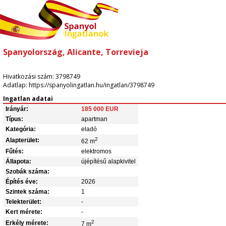
Spanyolország, Alicante, Torrevieja
Hivatkozási szám: 3798749
Adatlap: https://spanyolingatlan.hu/ingatlan/3798749
Ingatlan adatai
Irányár:
185 000 EUR
Típus:
apartman
Kategória:
eladó
2
Alapterület:
62 m
Fűtés:
elektromos
Állapota:
újépítésű alapkivitel
Szobák száma:
Építés éve:
2026
Szintek száma:
1
Telekterület:
-
Kert mérete:
-
2
Erkély mérete:
7 m