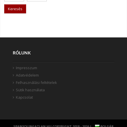
Keresés
RÓLUNK
Impresszum
Adatvédelem
Felhasználási feltételek
Sütik használata
Kapcsolat
SPANYOLINGATLAN.HU COPYRIGHT 2018 - 2026 |
BOLGÁR