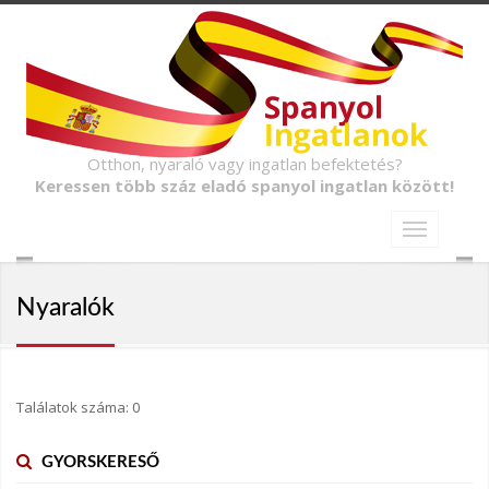
Otthon, nyaraló vagy ingatlan befektetés?
Keressen több száz eladó spanyol ingatlan között!
Nyaralók
Találatok száma: 0
GYORSKERESŐ