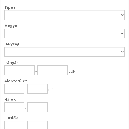
Típus
Megye
Helység
Irányár
-
EUR
Alapterület
2
-
m
Hálók
-
Fürdők
-