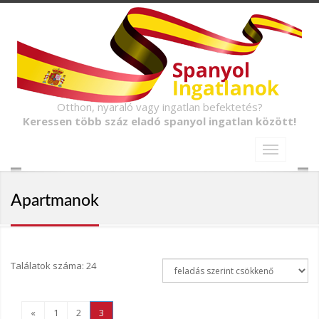
Otthon, nyaraló vagy ingatlan befektetés?
Keressen több száz eladó spanyol ingatlan között!
Apartmanok
Találatok száma: 24
«
1
2
3