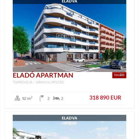
ELADVA
ELADÓ APARTMAN
tovább
TORREVIEJA / SPANYOLORSZÁG
318 890 EUR
2
92 m
2
2
ELADVA