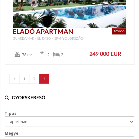
ELADÓ APARTMAN
tovább
GUARDAMAR - EL RASO / SPANYOLORSZÁG
249 000 EUR
2
78 m
2
2
«
1
2
3
GYORSKERESŐ
Típus
Megye