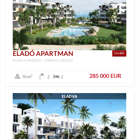
ELADÓ APARTMAN
tovább
PLAYA FLAMENCA / SPANYOLORSZÁG
285 000 EUR
2
70 m
2
2
ELADVA