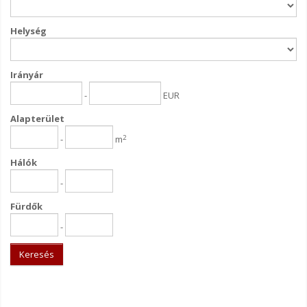
Helység
Irányár
-
EUR
Alapterület
2
-
m
Hálók
-
Fürdők
-
Keresés