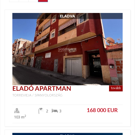
ELADVA
ELADÓ APARTMAN
tovább
TORREVIEJA / SPANYOLORSZÁG
168 000 EUR
2
3
2
103 m